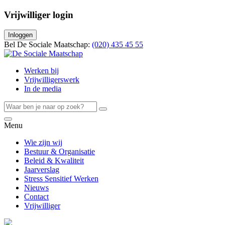
Vrijwilliger login
Inloggen
Bel De Sociale Maatschap:
(020) 435 45 55
Werken bij
Vrijwilligerswerk
In de media
Menu
Wie zijn wij
Bestuur & Organisatie
Beleid & Kwaliteit
Jaarverslag
Stress Sensitief Werken
Nieuws
Contact
Vrijwilliger