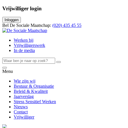
Vrijwilliger login
Inloggen
Bel De Sociale Maatschap:
(020) 435 45 55
Werken bij
Vrijwilligerswerk
In de media
Menu
Wie zijn wij
Bestuur & Organisatie
Beleid & Kwaliteit
Jaarverslag
Stress Sensitief Werken
Nieuws
Contact
Vrijwilliger